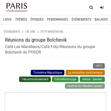
Home
Log
LIEUX
THÈMES
ÉPOQUES
PERSONNAGES
ÉVÉNEMENTS
BALADES
ÉVÉNEMENTS
14E ARR.
PETIT-MONTROUGE
Réunions du groupe Bolchevik
Café Les Manilleurs/Café Fritz/Réunions du groupe
Bolchevik du POSDR
1911
Troisième République
La révolution bolchevique
14e arrondissement
Petit-Montrouge
Alésia - Denfert
Avenue du Général Leclerc