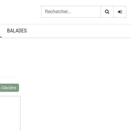
Logi
BALADES
a Glacière