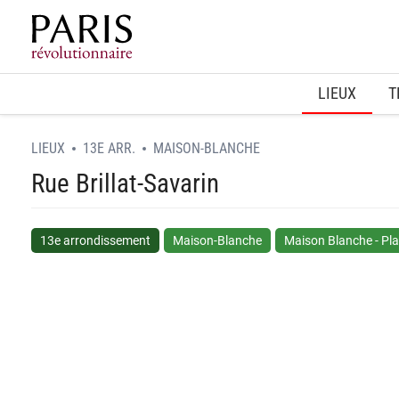
Home
LIEUX
T
LIEUX
13E ARR.
MAISON-BLANCHE
Rue Brillat-Savarin
13e arrondissement
Maison-Blanche
Maison Blanche - Pl
spinner.loading