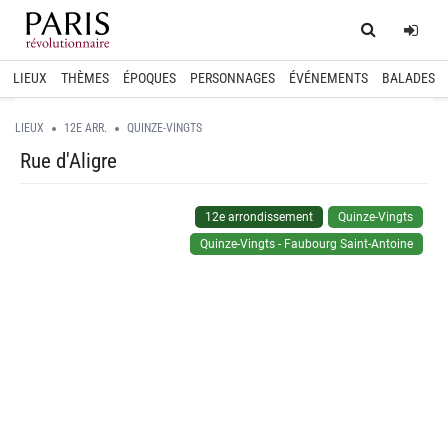
Home
Log
LIEUX
THÈMES
ÉPOQUES
PERSONNAGES
ÉVÉNEMENTS
BALADES
LIEUX
12E ARR.
QUINZE-VINGTS
Rue d'Aligre
12e arrondissement
Quinze-Vingts
Quinze-Vingts - Faubourg Saint-Antoine
spinner.loading