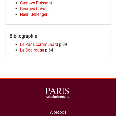
Gustave Puissant
Georges Cavalier
Henri Bellenger
Bibliographie
Le Paris communard
p 39
Le Coq rouge
p 64
À propos