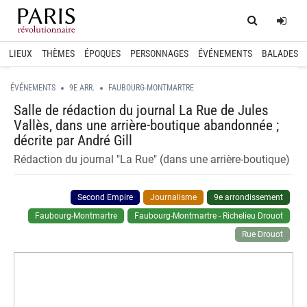
Home
Log
LIEUX
THÈMES
ÉPOQUES
PERSONNAGES
ÉVÉNEMENTS
BALADES
ÉVÉNEMENTS
9E ARR.
FAUBOURG-MONTMARTRE
Salle de rédaction du journal La Rue de Jules
Vallès, dans une arrière-boutique abandonnée ;
décrite par André Gill
Rédaction du journal "La Rue" (dans une arrière-boutique)
Second Empire
Journalisme
9e arrondissement
Faubourg-Montmartre
Faubourg-Montmartre - Richelieu Drouot
Rue Drouot