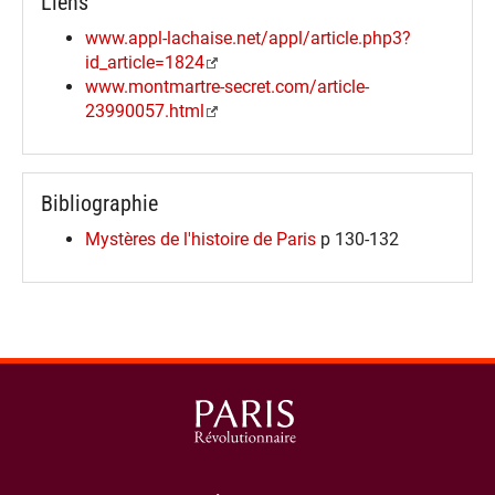
Liens
www.appl-lachaise.net/appl/article.php3?
id_article=1824
www.montmartre-secret.com/article-
23990057.html
Bibliographie
Mystères de l'histoire de Paris
p 130-132