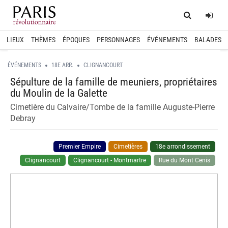
Home
Log
LIEUX
THÈMES
ÉPOQUES
PERSONNAGES
ÉVÉNEMENTS
BALADES
ÉVÉNEMENTS
18E ARR.
CLIGNANCOURT
Sépulture de la famille de meuniers, propriétaires
du Moulin de la Galette
Cimetière du Calvaire/Tombe de la famille Auguste-Pierre
Debray
Premier Empire
Cimetières
18e arrondissement
Clignancourt
Clignancourt - Montmartre
Rue du Mont Cenis