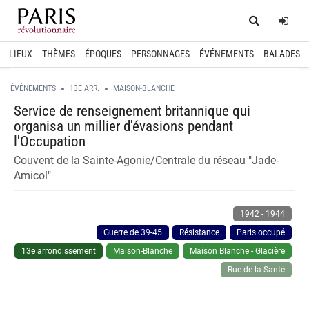
Home
Log
LIEUX
THÈMES
ÉPOQUES
PERSONNAGES
ÉVÉNEMENTS
BALADES
ÉVÉNEMENTS
13E ARR.
MAISON-BLANCHE
Service de renseignement britannique qui
organisa un millier d'évasions pendant
l'Occupation
Couvent de la Sainte-Agonie/Centrale du réseau "Jade-
Amicol"
1942
-
1944
Guerre de 39-45
Résistance
Paris occupé
13e arrondissement
Maison-Blanche
Maison Blanche - Glacière
Rue de la Santé