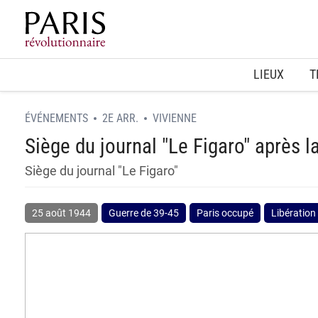
Home
LIEUX
T
ÉVÉNEMENTS
2E ARR.
VIVIENNE
Siège du journal "Le Figaro" après la
Siège du journal "Le Figaro"
25 août 1944
Guerre de 39-45
Paris occupé
Libération