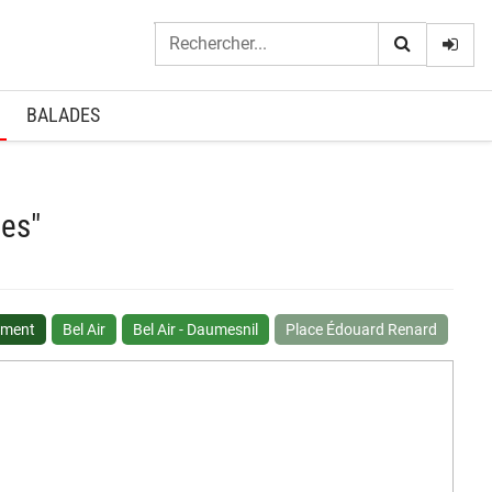
Logi
BALADES
ies"
ement
Bel Air
Bel Air - Daumesnil
Place Édouard Renard