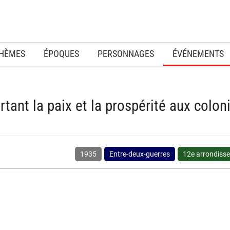
HÈMES
ÉPOQUES
PERSONNAGES
ÉVÉNEMENTS
tant la paix et la prospérité aux colon
1935
Entre-deux-guerres
12e arrondiss