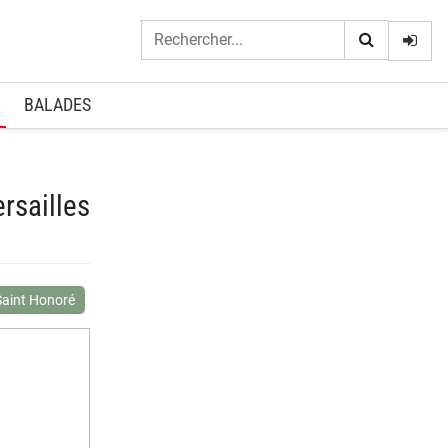
Logi
BALADES
rsailles
Saint Honoré