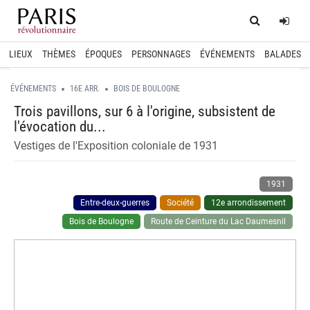
Home
Log
LIEUX
THÈMES
ÉPOQUES
PERSONNAGES
ÉVÉNEMENTS
BALADES
ÉVÉNEMENTS
16E ARR.
BOIS DE BOULOGNE
Trois pavillons, sur 6 à l'origine, subsistent de
l'évocation du...
Vestiges de l'Exposition coloniale de 1931
1931
Entre-deux-guerres
Société
12e arrondissement
Bois de Boulogne
Route de Ceinture du Lac Daumesnil