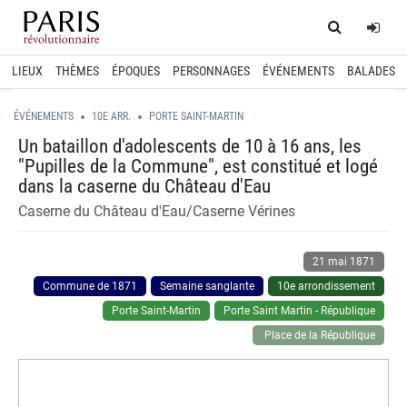
Home
Log
LIEUX
THÈMES
ÉPOQUES
PERSONNAGES
ÉVÉNEMENTS
BALADES
ÉVÉNEMENTS
10E ARR.
PORTE SAINT-MARTIN
Un bataillon d'adolescents de 10 à 16 ans, les
"Pupilles de la Commune", est constitué et logé
dans la caserne du Château d'Eau
Caserne du Château d'Eau/Caserne Vérines
21 mai 1871
Commune de 1871
Semaine sanglante
10e arrondissement
Porte Saint-Martin
Porte Saint Martin - République
Place de la République