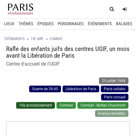
Home
Log
LIEUX
THÈMES
ÉPOQUES
PERSONNAGES
ÉVÉNEMENTS
BALADES
ÉVÉNEMENTS
19E ARR.
COMBAT
Rafle des enfants juifs des centres UGIF, un mois
avant la Libération de Paris
Centre d'accueil de l'UGIF
25 juillet 1944
Guerre de 39-45
Libération de Paris
Paris collabo
Paris occupé
19e arrondissement
Combat
Combat - Buttes Chaumont
Avenue Secrétan