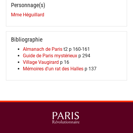
Personnage(s)
Mme Héguillard
Bibliographie
Almanach de Paris
t2 p 160-161
Guide de Paris mystérieux
p 294
Village Vaugirard
p 16
Mémoires d'un rat des Halles
p 137