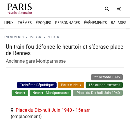
Home
Log
LIEUX
THÈMES
ÉPOQUES
PERSONNAGES
ÉVÉNEMENTS
BALADES
ÉVÉNEMENTS
15E ARR.
NECKER
Un train fou défonce le heurtoir et s'écrase place
de Rennes
Ancienne gare Montparnasse
22 octobre 1895
Troisième République
Paris curieux
15e arrondissement
Necker
Necker - Montparnasse
Place du Dix-huit Juin 1940
Place du Dix-huit Juin 1940
-
15e arr.
(emplacement)