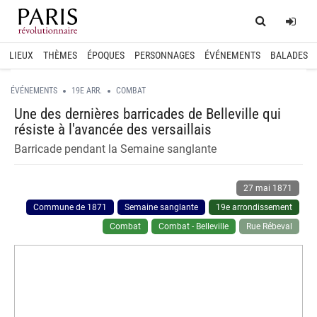
Home
Log
LIEUX
THÈMES
ÉPOQUES
PERSONNAGES
ÉVÉNEMENTS
BALADES
ÉVÉNEMENTS
19E ARR.
COMBAT
Une des dernières barricades de Belleville qui
résiste à l'avancée des versaillais
Barricade pendant la Semaine sanglante
27 mai 1871
Commune de 1871
Semaine sanglante
19e arrondissement
Combat
Combat - Belleville
Rue Rébeval