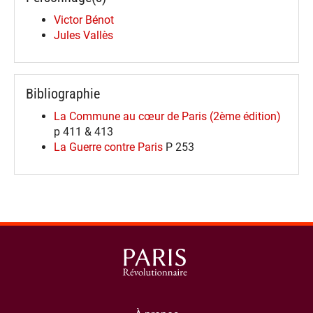
Victor Bénot
Jules Vallès
Bibliographie
La Commune au cœur de Paris (2ème édition)
p 411 & 413
La Guerre contre Paris
P 253