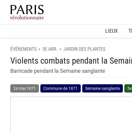
Home
LIEUX
T
ÉVÉNEMENTS
5E ARR.
JARDIN DES PLANTES
Violents combats pendant la Semai
Barricade pendant la Semaine sanglante
24 mai 1871
Commune de 1871
Semaine sanglante
5e