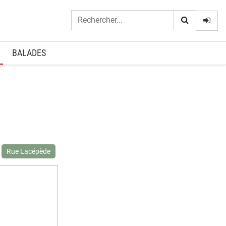
Logi
BALADES
Rue Lacépède