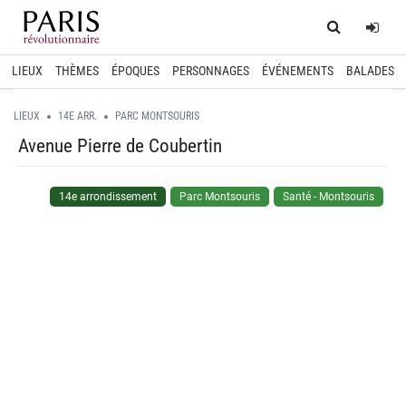
Home
Log
LIEUX
THÈMES
ÉPOQUES
PERSONNAGES
ÉVÉNEMENTS
BALADES
LIEUX
14E ARR.
PARC MONTSOURIS
Avenue Pierre de Coubertin
14e arrondissement
Parc Montsouris
Santé - Montsouris
spinner.loading