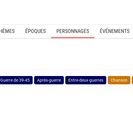
HÈMES
ÉPOQUES
PERSONNAGES
ÉVÉNEMENTS
Guerre de 39-45
Après-guerre
Entre-deux-guerres
Chanson