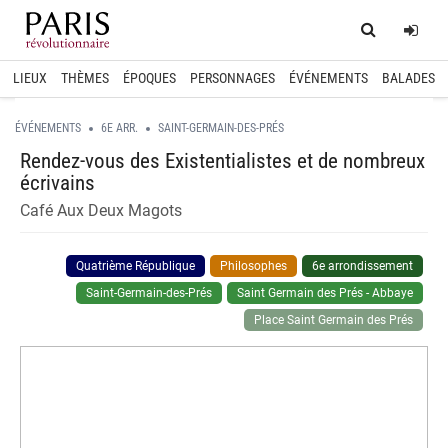
Home
Log
LIEUX
THÈMES
ÉPOQUES
PERSONNAGES
ÉVÉNEMENTS
BALADES
ÉVÉNEMENTS
6E ARR.
SAINT-GERMAIN-DES-PRÉS
Rendez-vous des Existentialistes et de nombreux
écrivains
Café Aux Deux Magots
Quatrième République
Philosophes
6e arrondissement
Saint-Germain-des-Prés
Saint Germain des Prés - Abbaye
Place Saint Germain des Prés