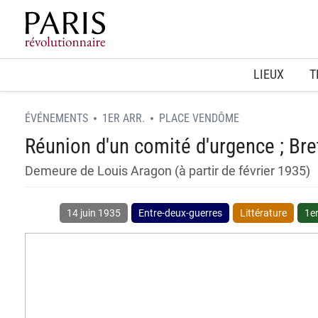
Home
LIEUX
T
ÉVÉNEMENTS
1ER ARR.
PLACE VENDÔME
Réunion d'un comité d'urgence ; Bre
Demeure de Louis Aragon (à partir de février 1935)
14 juin 1935
Entre-deux-guerres
Littérature
1e