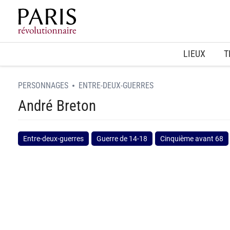
Home
LIEUX
T
PERSONNAGES
ENTRE-DEUX-GUERRES
André Breton
Entre-deux-guerres
Guerre de 14-18
Cinquième avant 68
spinner.loading