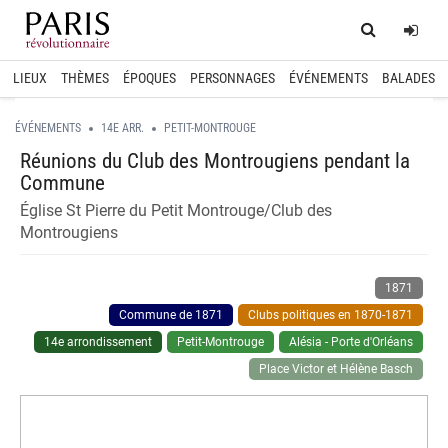
Home
Log
LIEUX
THÈMES
ÉPOQUES
PERSONNAGES
ÉVÉNEMENTS
BALADES
ÉVÉNEMENTS
14E ARR.
PETIT-MONTROUGE
Réunions du Club des Montrougiens pendant la
Commune
Église St Pierre du Petit Montrouge/Club des
Montrougiens
1871
Commune de 1871
Clubs politiques en 1870-1871
14e arrondissement
Petit-Montrouge
Alésia - Porte d'Orléans
Place Victor et Hélène Basch