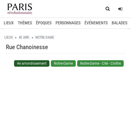
Home
Log
LIEUX
THÈMES
ÉPOQUES
PERSONNAGES
ÉVÉNEMENTS
BALADES
LIEUX
4E ARR.
NOTRE-DAME
Rue Chanoinesse
4e arrondissement
Notre-Dame
Notre-Dame - Cité - Cloître
spinner.loading