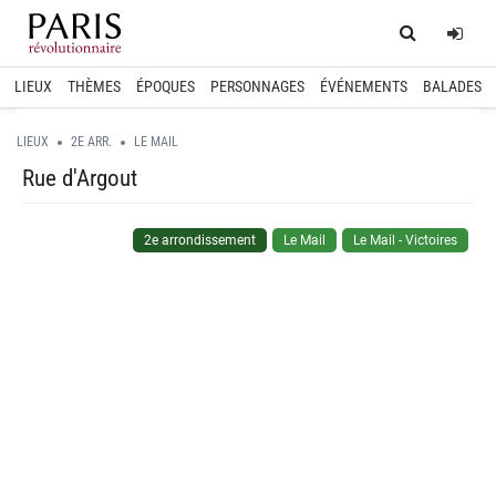
Home
Log
LIEUX
THÈMES
ÉPOQUES
PERSONNAGES
ÉVÉNEMENTS
BALADES
LIEUX
2E ARR.
LE MAIL
Rue d'Argout
2e arrondissement
Le Mail
Le Mail - Victoires
spinner.loading