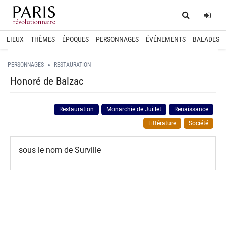
Home
Log
LIEUX
THÈMES
ÉPOQUES
PERSONNAGES
ÉVÉNEMENTS
BALADES
PERSONNAGES
RESTAURATION
Honoré de Balzac
Restauration
Monarchie de Juillet
Renaissance
Littérature
Société
sous le nom de Surville
spinner.loading