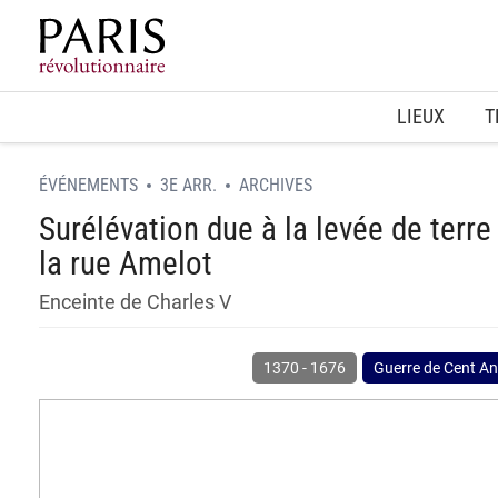
Home
LIEUX
T
ÉVÉNEMENTS
3E ARR.
ARCHIVES
Surélévation due à la levée de terre
la rue Amelot
Enceinte de Charles V
1370
-
1676
Guerre de Cent A