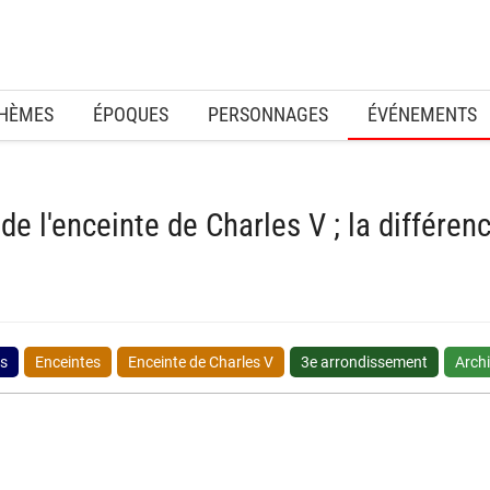
HÈMES
ÉPOQUES
PERSONNAGES
ÉVÉNEMENTS
 de l'enceinte de Charles V ; la différe
ns
Enceintes
Enceinte de Charles V
3e arrondissement
Arch