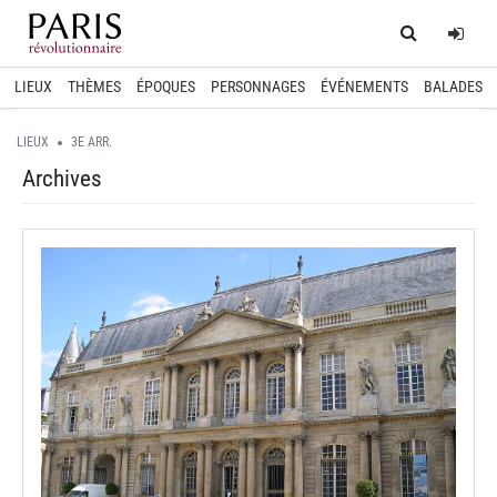
Home
Log
LIEUX
THÈMES
ÉPOQUES
PERSONNAGES
ÉVÉNEMENTS
BALADES
LIEUX
3E ARR.
Archives