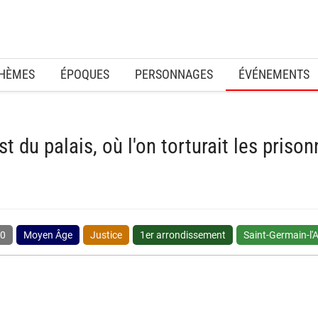
HÈMES
ÉPOQUES
PERSONNAGES
ÉVÉNEMENTS
 du palais, où l'on torturait les prisonn
0
Moyen Âge
Justice
1er arrondissement
Saint-Germain-l'