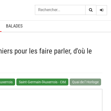
Logi
BALADES
iers pour les faire parler, d'où le
Auxerrois
Saint-Germain-l'Auxerrois - Cité
Quai de l' Horloge