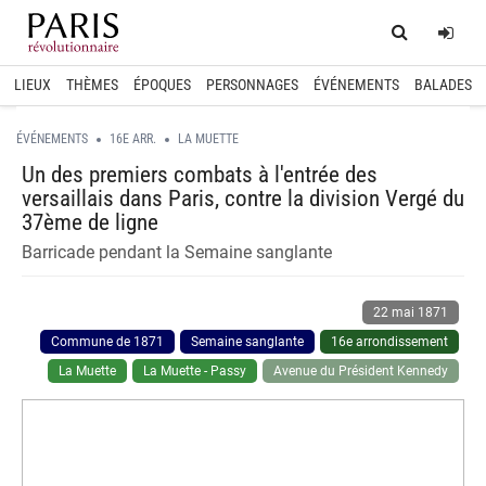
Home
Log
LIEUX
THÈMES
ÉPOQUES
PERSONNAGES
ÉVÉNEMENTS
BALADES
ÉVÉNEMENTS
16E ARR.
LA MUETTE
Un des premiers combats à l'entrée des
versaillais dans Paris, contre la division Vergé du
37ème de ligne
Barricade pendant la Semaine sanglante
22 mai 1871
Commune de 1871
Semaine sanglante
16e arrondissement
La Muette
La Muette - Passy
Avenue du Président Kennedy