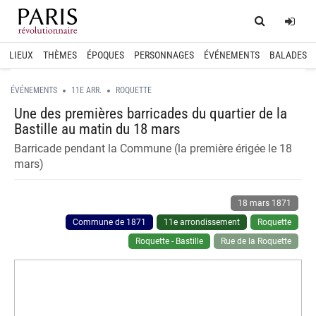
Home
Log
LIEUX
THÈMES
ÉPOQUES
PERSONNAGES
ÉVÉNEMENTS
BALADES
ÉVÉNEMENTS
11E ARR.
ROQUETTE
Une des premières barricades du quartier de la
Bastille au matin du 18 mars
Barricade pendant la Commune (la première érigée le 18
mars)
18 mars 1871
Commune de 1871
11e arrondissement
Roquette
Roquette - Bastille
Rue de la Roquette