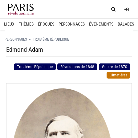
Home
Log
LIEUX
THÈMES
ÉPOQUES
PERSONNAGES
ÉVÉNEMENTS
BALADES
PERSONNAGES
TROISIÈME RÉPUBLIQUE
Edmond Adam
Troisième République
Révolutions de 1848
Guerre de 1870
Cimetières