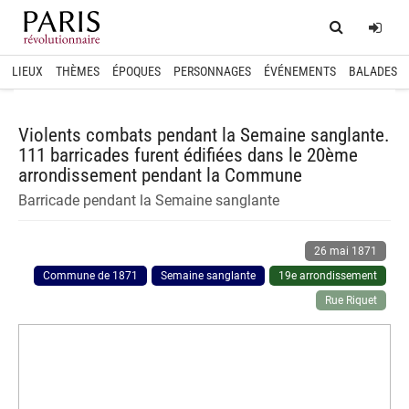
Home
Log
LIEUX
THÈMES
ÉPOQUES
PERSONNAGES
ÉVÉNEMENTS
BALADES
Violents combats pendant la Semaine sanglante.
111 barricades furent édifiées dans le 20ème
arrondissement pendant la Commune
Barricade pendant la Semaine sanglante
26 mai 1871
Commune de 1871
Semaine sanglante
19e arrondissement
Rue Riquet