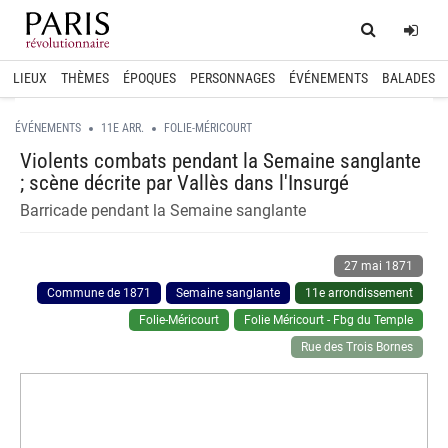
Home
Log
LIEUX
THÈMES
ÉPOQUES
PERSONNAGES
ÉVÉNEMENTS
BALADES
ÉVÉNEMENTS
11E ARR.
FOLIE-MÉRICOURT
Violents combats pendant la Semaine sanglante
; scène décrite par Vallès dans l'Insurgé
Barricade pendant la Semaine sanglante
27 mai 1871
Commune de 1871
Semaine sanglante
11e arrondissement
Folie-Méricourt
Folie Méricourt - Fbg du Temple
Rue des Trois Bornes