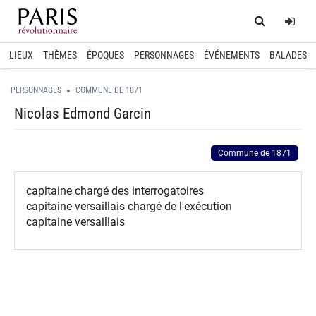
Home
Log
LIEUX
THÈMES
ÉPOQUES
PERSONNAGES
ÉVÉNEMENTS
BALADES
PERSONNAGES
COMMUNE DE 1871
Nicolas Edmond Garcin
Commune de 1871
capitaine chargé des interrogatoires
capitaine versaillais chargé de l'exécution
capitaine versaillais
spinner.loading