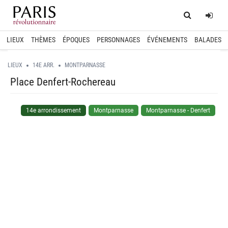
Home
Log
LIEUX
THÈMES
ÉPOQUES
PERSONNAGES
ÉVÉNEMENTS
BALADES
LIEUX
14E ARR.
MONTPARNASSE
Place Denfert-Rochereau
14e arrondissement
Montparnasse
Montparnasse - Denfert
spinner.loading