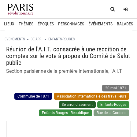
Home
Log
LIEUX
THÈMES
ÉPOQUES
PERSONNAGES
ÉVÉNEMENTS
BALADES
ÉVÉNEMENTS
3E ARR.
ENFANTS-ROUGES
Réunion de l'A.I.T. consacrée à une reddition de
comptes sur le vote à propos du Comité de Salut
public
Section parisienne de la première Internationale, l'A.I.T.
20 mai 1871
Commune de 1871
Association internationale des travailleurs
3e arrondissement
Enfants-Rouges
Enfants-Rouges - République
Rue de la Corderie