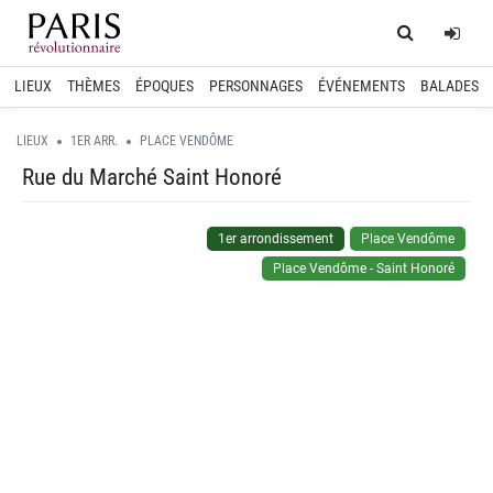
Home
Log
LIEUX
THÈMES
ÉPOQUES
PERSONNAGES
ÉVÉNEMENTS
BALADES
LIEUX
1ER ARR.
PLACE VENDÔME
Rue du Marché Saint Honoré
1er arrondissement
Place Vendôme
Place Vendôme - Saint Honoré
spinner.loading