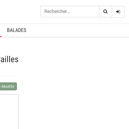
Logi
BALADES
ailles
a Muette