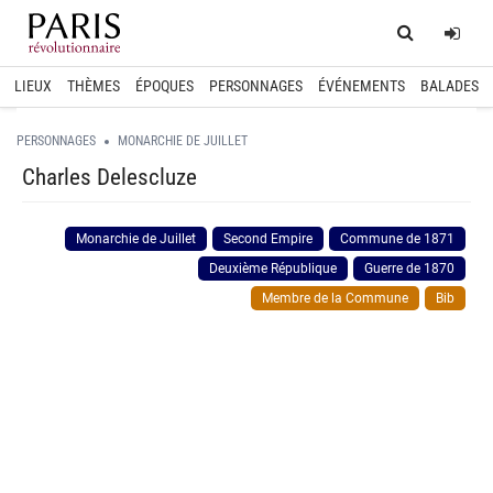
Home
Log
LIEUX
THÈMES
ÉPOQUES
PERSONNAGES
ÉVÉNEMENTS
BALADES
PERSONNAGES
MONARCHIE DE JUILLET
Charles Delescluze
Monarchie de Juillet
Second Empire
Commune de 1871
Deuxième République
Guerre de 1870
Membre de la Commune
Bib
spinner.loading