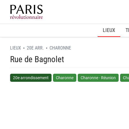
Home
LIEUX
T
LIEUX
20E ARR.
CHARONNE
Rue de Bagnolet
20e arrondissement
Charonne
Charonne - Réunion
Cha
spinner.loading