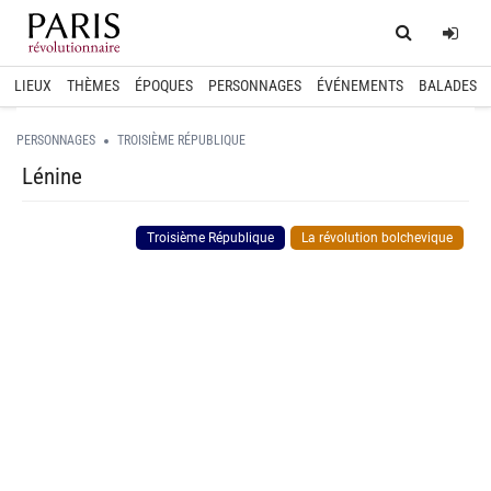
Home
Log
LIEUX
THÈMES
ÉPOQUES
PERSONNAGES
ÉVÉNEMENTS
BALADES
PERSONNAGES
TROISIÈME RÉPUBLIQUE
Lénine
Troisième République
La révolution bolchevique
spinner.loading